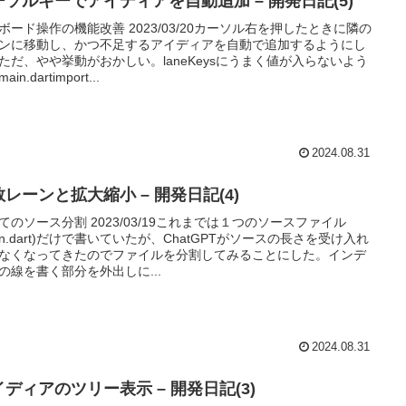
ーソルキーでアイディアを自動追加 – 開発日記(5)
ボード操作の機能改善 2023/03/20カーソル右を押したときに隣の
ンに移動し、かつ不足するアイディアを自動で追加するようにし
ただ、やや挙動がおかしい。laneKeysにうまく値が入らないよう
in.dartimport...
2024.08.31
レーンと拡大縮小 – 開発日記(4)
てのソース分割 2023/03/19これまでは１つのソースファイル
ain.dart)だけで書いていたが、ChatGPTがソースの長さを受け入れ
なくなってきたのでファイルを分割してみることにした。インデ
の線を書く部分を外出しに...
2024.08.31
イディアのツリー表示 – 開発日記(3)