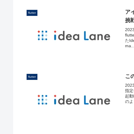
ア
flutter
挑戦
20
fl
たI
ma..
こ
flutter
20
指定
起動
のよ