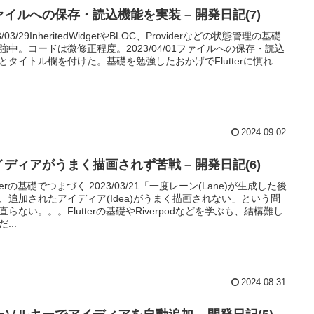
ァイルへの保存・読込機能を実装 – 開発日記(7)
3/03/29InheritedWidgetやBLOC、Providerなどの状態管理の基礎
強中。コードは微修正程度。2023/04/01ファイルへの保存・読込
とタイトル欄を付けた。基礎を勉強したおかげでFlutterに慣れ
2024.09.02
イディアがうまく描画されず苦戦 – 開発日記(6)
utterの基礎でつまづく 2023/03/21「一度レーン(Lane)が生成した後
、追加されたアイディア(Idea)がうまく描画されない」という問
直らない。。。Flutterの基礎やRiverpodなどを学ぶも、結構難し
...
2024.08.31