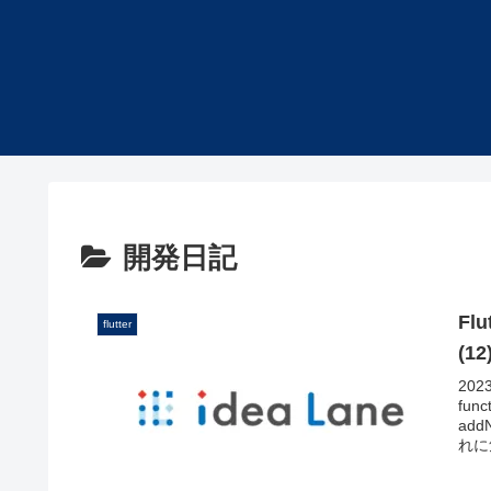
開発日記
Fl
flutter
(12
20
fu
ad
れに気