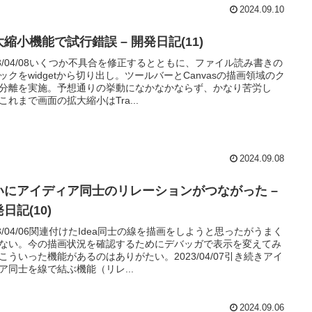
2024.09.10
縮小機能で試行錯誤 – 開発日記(11)
23/04/08いくつか不具合を修正するとともに、ファイル読み書きの
ックをwidgetから切り出し。ツールバーとCanvasの描画領域のク
分離を実施。予想通りの挙動になかなかならず、かなり苦労し
これまで画面の拡大縮小はTra...
2024.09.08
いにアイディア同士のリレーションがつながった –
日記(10)
23/04/06関連付けたIdea同士の線を描画をしようと思ったがうまく
ない。今の描画状況を確認するためにデバッガで表示を変えてみ
こういった機能があるのはありがたい。2023/04/07引き続きアイ
ア同士を線で結ぶ機能（リレ...
2024.09.06