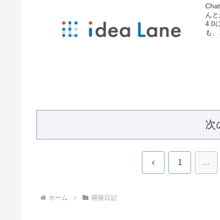
Ch
んと
4.
も、.
次
前
1
…
へ
ホーム
開発日記