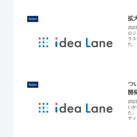
拡大
flutter
20
ロジ
ラス
た。
つ
flutter
開発
20
いか
た。
ディ