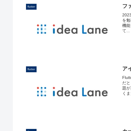
フ
flutter
202
を勉
機能
て...
ア
flutter
Fl
だと
題が
くまだ