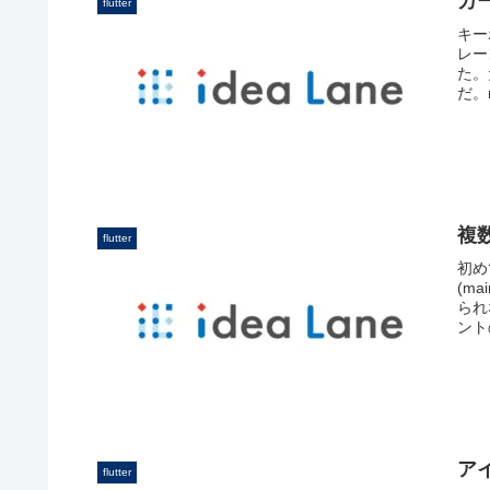
カ
flutter
キー
レー
た。
だ。ma
複数
flutter
初め
(m
られ
ント
ア
flutter