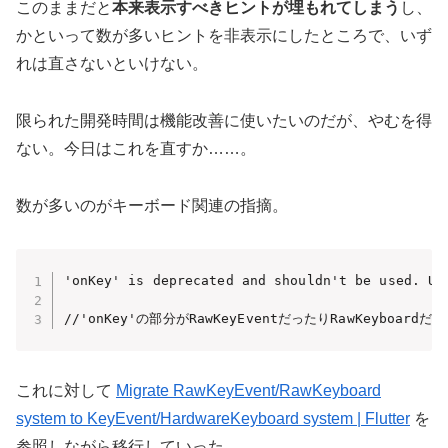
このままだと
本来表示すべきヒントが埋もれてしまう
し、
かといって数が多いヒントを非表示にしたところで、いず
れは直さないといけない。
限られた開発時間は機能改善に使いたいのだが、やむを得
ない。今日はこれを直すか……。
数が多いのがキーボード関連の指摘。
'onKey' is deprecated and shouldn't be used. Us
//'onKey'の部分がRawKeyEventだったりRawKeyboa
これに対して
Migrate RawKeyEvent/RawKeyboard
system to KeyEvent/HardwareKeyboard system | Flutter
を
参照しながら移行していった。