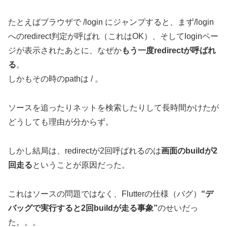
たとえばブラウザで /login にジャンプすると、まず/login
へのredirect判定が呼ばれ（これはOK）、そしてloginペー
ジが表示されたあとに、なぜか
もう一度redirectが呼ばれ
る
。
しかもその時のpathは / 。
ソースを追ったりネットを検索したりして長時間かけたが
どうしても理由が分からず。
しかし結局は、redirectが2回呼ばれるのは
画面のbuildが2
回走る
ということが原因だった。
これはソースの問題ではなく、Flutterの仕様（バグ）
“デ
バッグで実行すると2回buildが走る事象”
のせいだっ
た。。。