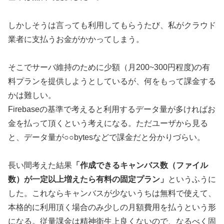
しかしそうは言っても利用してもらうたび、私がクラウド
業者に支払うお金がかかってしまう。
そこでサーバ維持のために少額（月200~300円程度)の有
料プランを提供しようとしているが、何をもって課金する
かは難しい。
Firebaseの基準で考えると利用するデータ量が多ければお
金を払って頂くという考えになる。ただユーザから見る
と、データ量が○○bytesなどで課金だと分かりづらい。
長い間考えた結果
「作成できるキャンバス数（ファイル
数）が一定以上増えたら有料の固定プラン」
というふうに
した。これならキャンバスが少ないうちは無料で使えて、
本格的に利用頂く場合のみ少しの月額費用を払うという形
になる。従量課金は精神衛生上良くないので、なるべく固