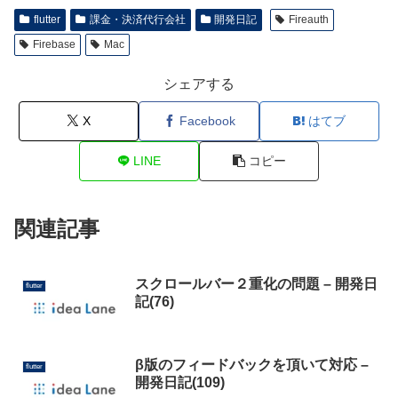
flutter
課金・決済代行会社
開発日記
Fireauth
Firebase
Mac
シェアする
X
Facebook
はてブ
LINE
コピー
関連記事
スクロールバー２重化の問題 – 開発日
flutter
記(76)
β版のフィードバックを頂いて対応 –
flutter
開発日記(109)